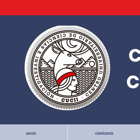
C
C
INICIO
CONÓCENOS