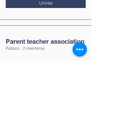
Unirse
Parent teacher association
Público
·
2 miembros
Unirse
Tel:
55 7861 0931
Email:
info.tultitlan@universidadcucii.m
x