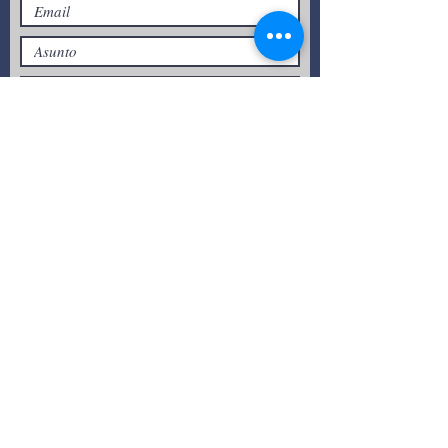
Enviar
Tel:
55 7861 0931
Email:
info.tultitlan@universidadcucii.m
x