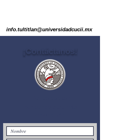
info.tultitlan@universidadcucii.mx
¡Contáctanos!
¿Tienes dudas?
Escríbenos
para más
información