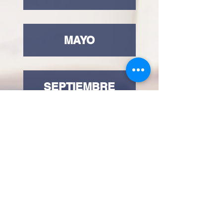
MAYO
SEPTIEMBRE
¡INSCRIBETE YA!
Tel:
55 7861 0931
Email:
info.tultitlan@universidadcucii.m
x
Belisario Domínguez 16,