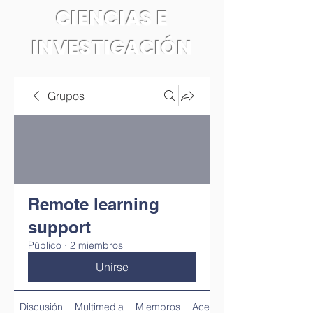
CIENCIAS E
INVESTIGACIÓN
Grupos
Remote learning
support
Público
·
2 miembros
Unirse
Discusión
Multimedia
Miembros
Acerca de