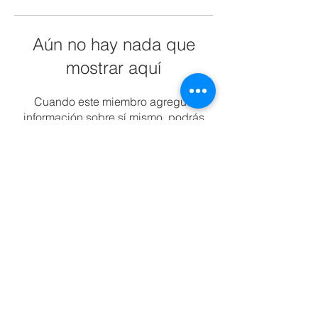
Aún no hay nada que
mostrar aquí
Cuando este miembro agregue
información sobre sí mismo, podrás
verla aquí.
Tel:
55 7861 0931
Email:
info.tultitlan@universidadcucii.m
x
Belisario Domínguez 16,
Santiaguito, 54900 Tultitlán de