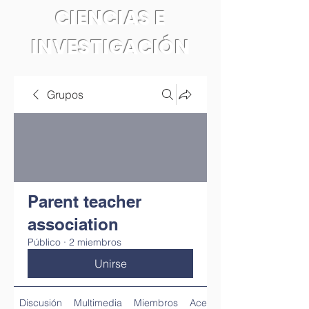
CIENCIAS E
INVESTIGACIÓN
Grupos
Parent teacher
association
Público
·
2 miembros
Unirse
Discusión
Multimedia
Miembros
Acerca de