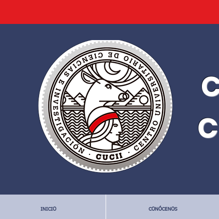
C
C
INICIO
CONÓCENOS