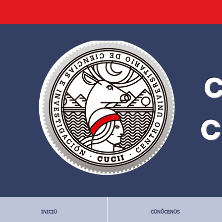
C
C
INICIO
CONÓCENOS