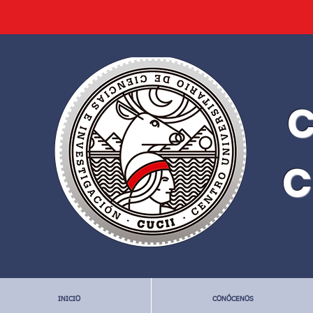
C
C
INICIO
CONÓCENOS