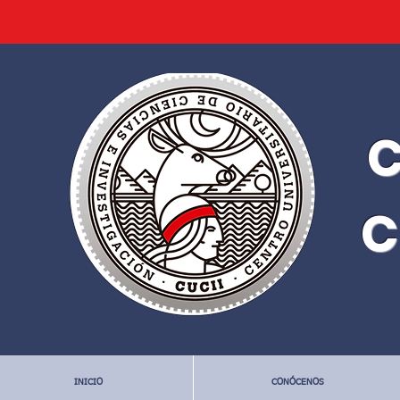
C
C
INICIO
CONÓCENOS