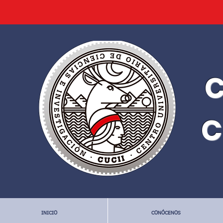
C
C
INICIO
CONÓCENOS