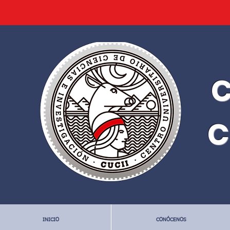
C
C
INICIO
CONÓCENOS