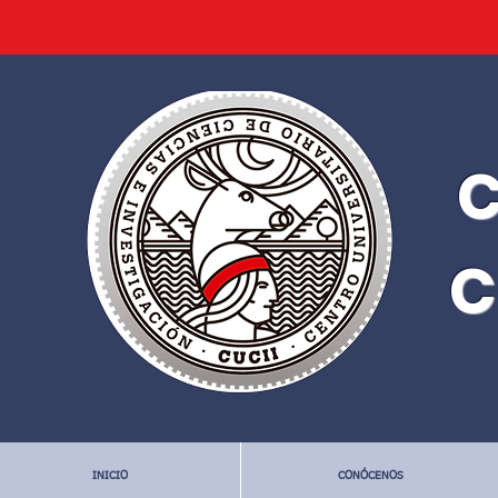
C
C
INICIO
CONÓCENOS