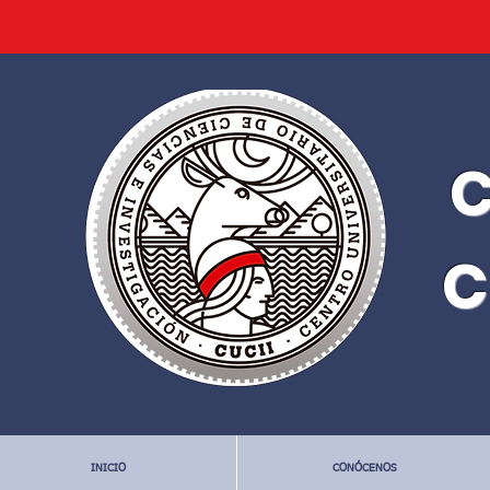
C
C
INICIO
CONÓCENOS