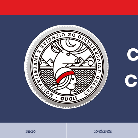
C
C
INICIO
CONÓCENOS