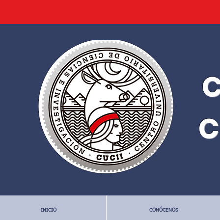
C
C
INICIO
CONÓCENOS