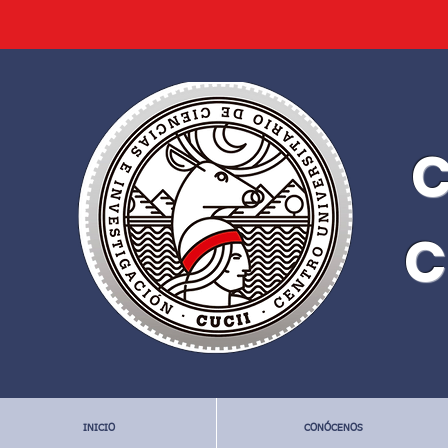
C
C
INICIO
CONÓCENOS