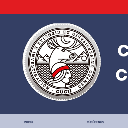
C
C
INICIO
CONÓCENOS