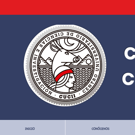
C
C
INICIO
CONÓCENOS