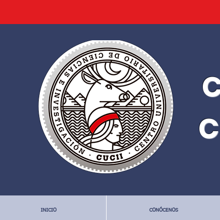
C
C
INICIO
CONÓCENOS