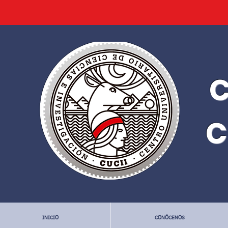
C
C
INICIO
CONÓCENOS