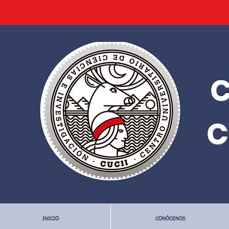
C
C
INICIO
CONÓCENOS