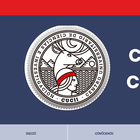
C
C
INICIO
CONÓCENOS