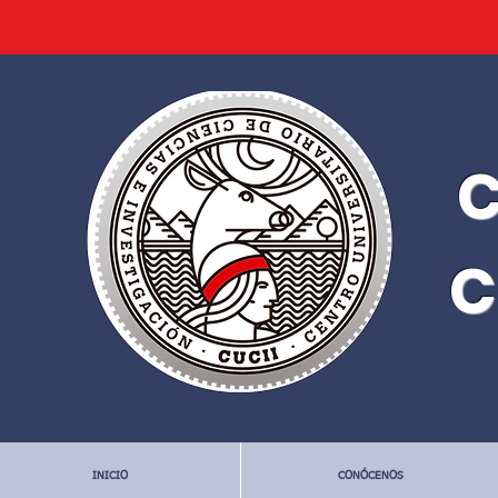
C
C
INICIO
CONÓCENOS