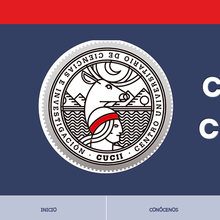
C
C
INICIO
CONÓCENOS