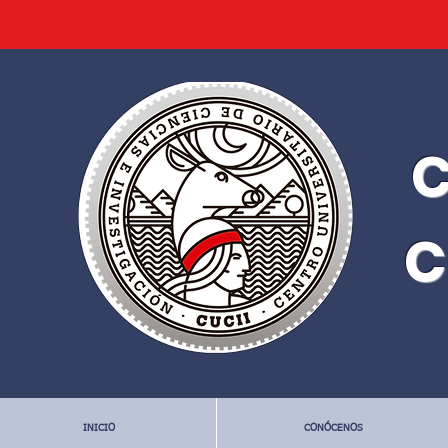
C
C
INICIO
CONÓCENOS