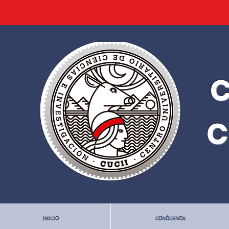
C
C
INICIO
CONÓCENOS