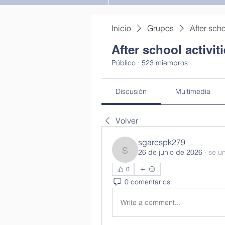
Inicio
Grupos
After scho
After school activit
Público
·
523 miembros
Discusión
Multimedia
Volver
sgarcspk279
26 de junio de 2026
·
se un
sgarcspk279
0
0 comentarios
Write a comment...