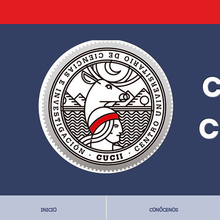
C
C
INICIO
CONÓCENOS