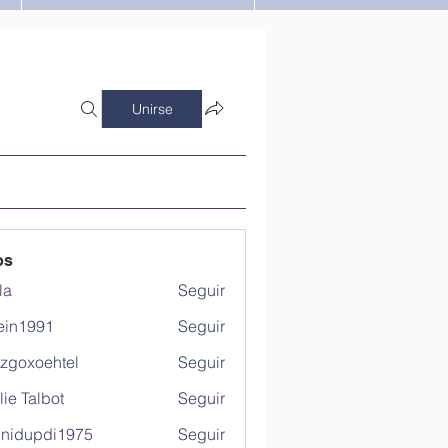
Unirse
os
la
Seguir
ein1991
Seguir
991
tzgoxoehtel
Seguir
xoehtel
lie Talbot
Seguir
hnidupdi1975
Seguir
updi1975