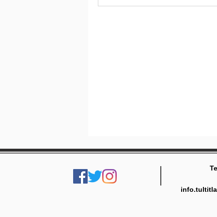
Te
info.tulti