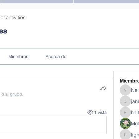
ol activities
ies
Miembros
Acerca de
Miembr
Nel
Nella
ió al grupo.
jan
janein1
hai
1 vista
haitzgo
Mol
lig
lighnid