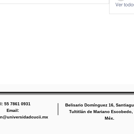
Ver todo
l: 55 7861 0931
Belisario Domínguez 16, Santiagu
Email:
Tultitlán de Mariano Escobedo,
tlan@universidadcucii.mx
Méx.