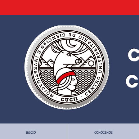
C
C
INICIO
CONÓCENOS