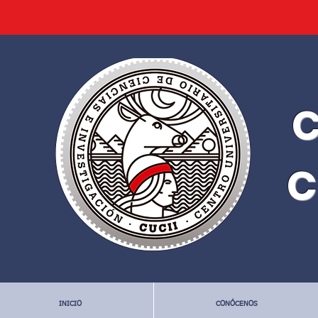
C
C
INICIO
CONÓCENOS