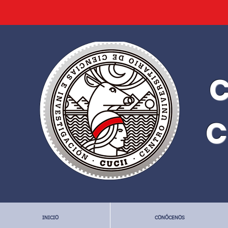
C
C
INICIO
CONÓCENOS