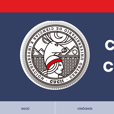
C
C
INICIO
CONÓCENOS