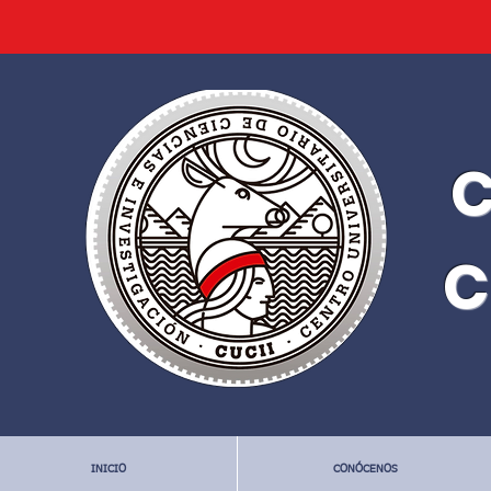
C
C
INICIO
CONÓCENOS