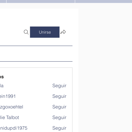
Unirse
os
la
Seguir
ein1991
Seguir
991
tzgoxoehtel
Seguir
xoehtel
lie Talbot
Seguir
hnidupdi1975
Seguir
updi1975