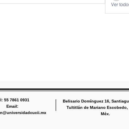
Ver todo
l: 55 7861 0931
Belisario Domínguez 16, Santiagu
Email:
Tultitlán de Mariano Escobedo,
tlan@universidadcucii.mx
Méx.