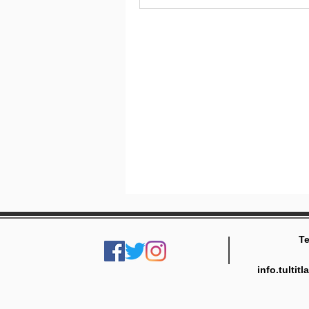
Te
info.tulti