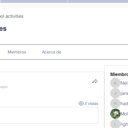
ol activities
ies
Miembros
Acerca de
Miembr
Nel
Nella
rupo.
jan
janein1
hai
2 vistas
haitzgo
Mol
lig
lighnid