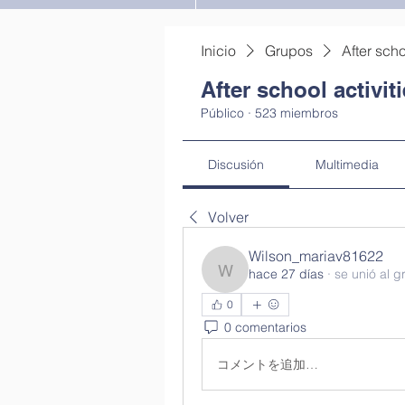
Inicio
Grupos
After scho
After school activit
Público
·
523 miembros
Discusión
Multimedia
Volver
Wilson_mariav81622
hace 27 días
·
se unió al g
Wilson_mariav81622
0
0 comentarios
コメントを追加…