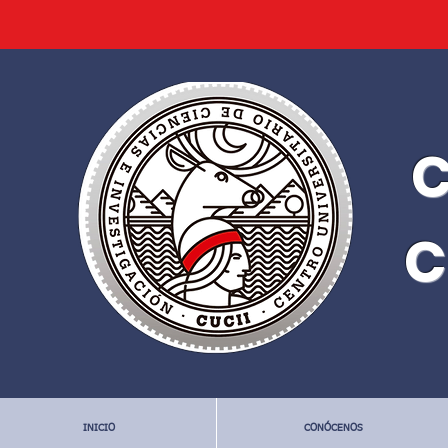
C
C
INICIO
CONÓCENOS