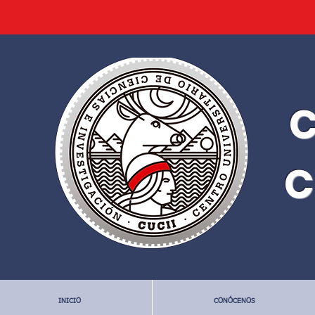
C
C
INICIO
CONÓCENOS