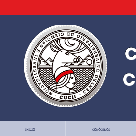
C
C
INICIO
CONÓCENOS