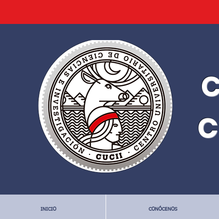
C
C
INICIO
CONÓCENOS