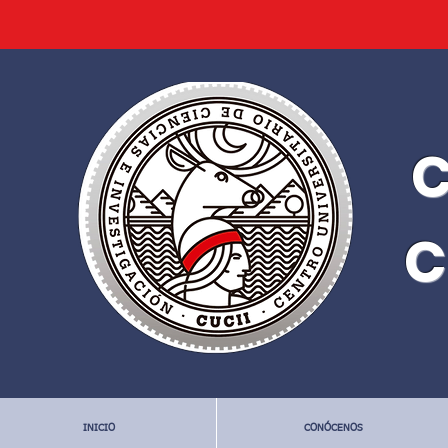
C
C
INICIO
CONÓCENOS