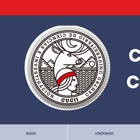
C
C
INICIO
CONÓCENOS