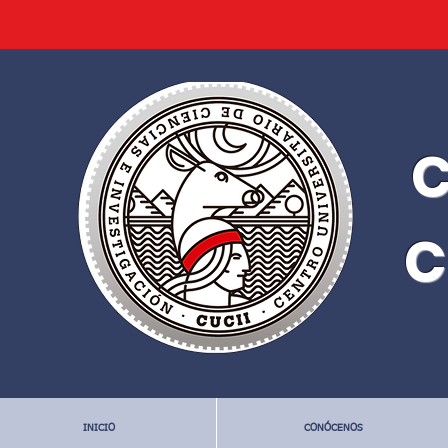
C
C
INICIO
CONÓCENOS