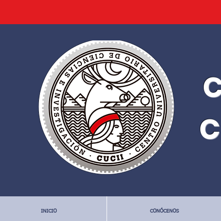
C
C
INICIO
CONÓCENOS