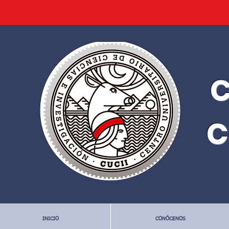
C
C
INICIO
CONÓCENOS