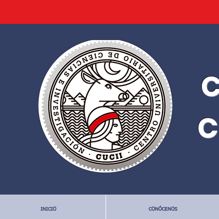
C
C
INICIO
CONÓCENOS