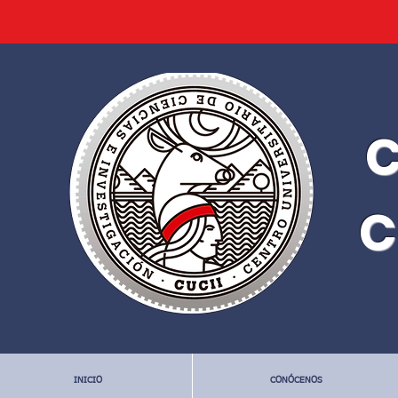
C
C
INICIO
CONÓCENOS