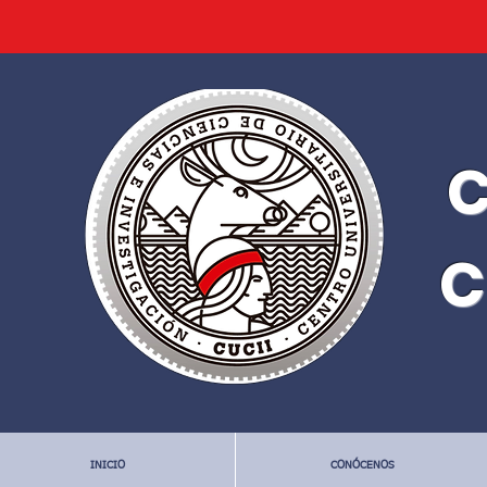
C
C
INICIO
CONÓCENOS