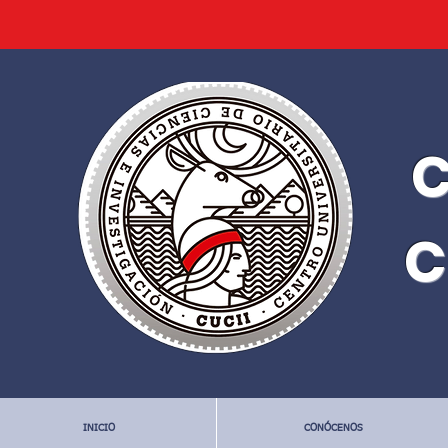
C
C
INICIO
CONÓCENOS