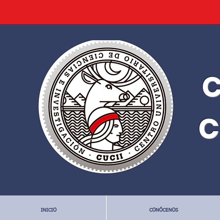
C
C
INICIO
CONÓCENOS