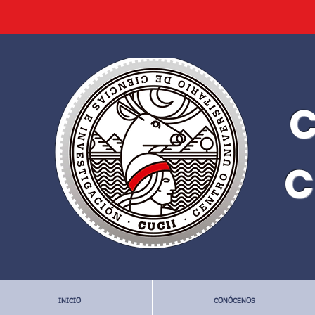
C
C
INICIO
CONÓCENOS