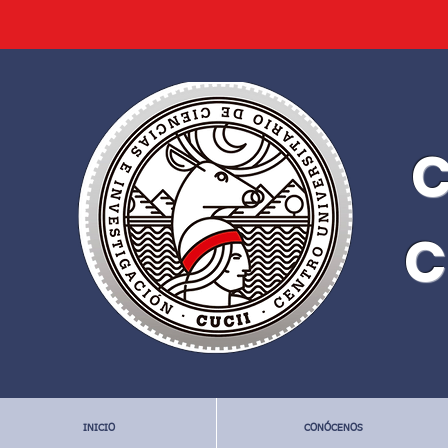
C
C
INICIO
CONÓCENOS